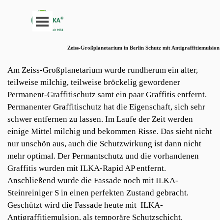
Direkt zum Seiteninhalt
Menü überspringen
Zeiss-Großplanetarium in Berlin Schutz mit Antigraffitiemulsion
Am
Zeiss-Großplanetarium wurde
rundherum ein alter,
teilweise
milchig, teilweise bröckelig gewordener
Permanent-
Graffitischutz samt ein paar Graffitis
entfernt.
Permanenter Graffitischutz hat die
Eigenschaft, sich sehr
schwer entfernen zu
lassen. Im Laufe der Zeit werden
einige Mittel
milchig und bekommen Risse. Das sieht nicht
nur unschön aus, auch die Schutzwirkung ist
dann nicht
mehr optimal.
Der Permantschutz und die vorhandenen
Graffitis wurden mit ILKA-Rapid AP entfernt.
Anschließend wurde die Fassade noch mit ILKA-
Steinreiniger S in einen perfekten Zustand gebracht.
Geschützt wird die Fassade heute mit ILKA-
Antigraffitiemulsion, als temporäre Schutzschicht.