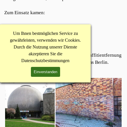
Zum Einsatz kamen:
ILKA-Rapid AP
Um Ihnen bestmöglichen Service zu
ILKA-Steinreiniger S
gewährleisten, verwenden wir Cookies.
ILKA-Antigraffi
tiemulsion
Durch die Nutzung unserer Dienste
akzeptieren Sie die
Bitte lesen Sie unseren Bericht über die
Graffitientfernung
Datenschutzbestimmungen
und den Schutz des
Zeiss-Großplanetariums Berlin
.
Einverstanden