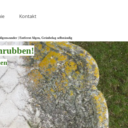
ie
Kontakt
▼
Algenwunder | Entfernt Algen, Grünbelag selbständig
chrubben!
nen