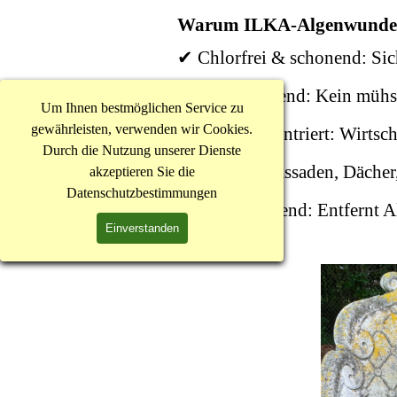
Warum ILKA-Algenwunde
✔ Chlorfrei & schonend: Sic
✔ Selbstwirkend
:
Kein mühs
Um Ihnen bestmöglichen Service zu
gewährleisten, verwenden wir Cookies.
✔ Hochkonzentriert
:
Wirtsch
Durch die Nutzung unserer Dienste
✔
Ideal für Fassaden, Däch
akzeptieren Sie die
Datenschutzbestimmungen
✔ Desinfizierend
:
Entfernt A
Einverstanden