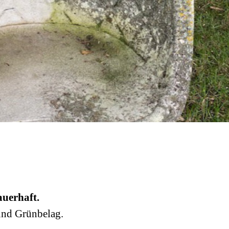
auerhaft.
und Grünbelag.