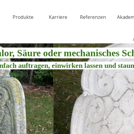
Menü überspringen
Produkte
Karriere
Referenzen
Akadem
▼
▼
▼
or, Säure oder mechanisches S
nfach auftragen, einwirken lassen und stau