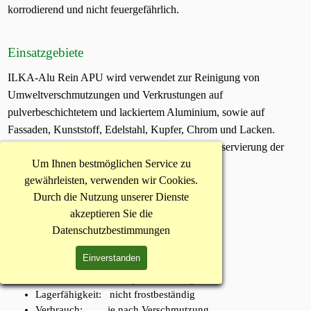
korrodierend und nicht feuergefährlich.
Einsatzgebiete
ILKA-Alu Rein APU wird verwendet zur Reinigung von
Umweltverschmutzungen und Verkrustungen auf
pulverbeschichtetem und lackiertem Aluminium, sowie auf
Fassaden, Kunststoff, Edelstahl, Kupfer, Chrom und Lacken.
ILKA-Alu Rein APU wird ebenfalls für die Konservierung der
Um Ihnen bestmöglichen Service zu
oben angeführten Oberflächen verwendet.
gewährleisten, verwenden wir Cookies.
Durch die Nutzung unserer Dienste
akzeptieren Sie die
Daten
Datenschutzbestimmungen
Gefahrenklasse: keine
Einverstanden
pH-Wert: 6,5 bis 7
Form: leicht pastös, cremig
Lagerfähigkeit: nicht frostbeständig
Verbrauch: je nach Verschmutzung,