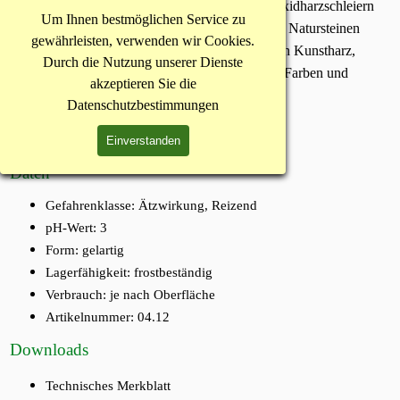
ILKA-Epo-Ex Gel wird zur Reinigung von Epoxidharzschleiern
Um Ihnen bestmöglichen Service zu
und Fugenmörtel auf Pflastersteinen, Fliesen und Natursteinen
gewährleisten, verwenden wir Cookies.
verwendet. Es entfernt außerdem Rückstände von Kunstharz,
Durch die Nutzung unserer Dienste
Klebstoffen, Beschichtungen, Imprägnierungen, Farben und
akzeptieren Sie die
Graffiti.
Datenschutzbestimmungen
Einverstanden
Daten
Gefahrenklasse: Ätzwirkung, Reizend
pH-Wert: 3
Form: gelartig
Lagerfähigkeit: frostbeständig
Verbrauch: je nach Oberfläche
Artikelnummer: 04.12
Downloads
Technisches Merkblatt