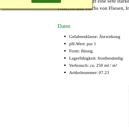
ILKA-HB-S besitzt eine sehr starke
Fette, Öl und Wachs von Fliesen,
Daten
Gefahrenklasse: Ätzwirkung
pH-Wert: pur 1
Form: flüssig
Lagerfähigkeit: frostbeständig
Verbrauch: ca. 250 ml / m²
Artikelnummer: 07.23