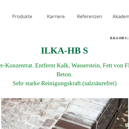
Menü überspringen
Produkte
Karriere
Referenzen
Akadem
▼
▼
▼
ILKA-HB-S | 
ILKA-HB S
er-Konzentrat. Entfernt Kalk, Wasserstein, Fett von F
Beton.
Sehr starke Reinigungskraft.(salzsäurefrei)