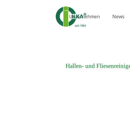
Direkt zum Seiteninhalt
Unternehmen
News
▼
Hallen- und Fliesenreinig