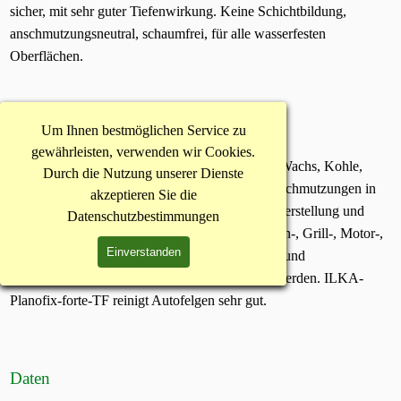
sicher, mit sehr guter Tiefenwirkung. Keine Schichtbildung,
anschmutzungsneutral, schaumfrei, für alle wasserfesten
Oberflächen.
Einsatzgebiete
Um Ihnen bestmöglichen Service zu
ILKA-Planofix-forte-TF ist ein hochwirksames
gewährleisten, verwenden wir Cookies.
Reinigungskonzentrat. Es entfernt u.a. Fett, Öl, Wachs, Kohle,
Durch die Nutzung unserer Dienste
Kerosin, Ruß, Tinte und andere hartnäckige Verschmutzungen in
akzeptieren Sie die
der (KfZ-)Industrie, Gastronomie, Lebensmittelherstellung und
Datenschutzbestimmungen
Handwerksbetrieben. Es kann z.B. als Maschinen-, Grill-, Motor-,
Einverstanden
Grund-, Unterhalts-, Planen-, Kunststoff-, Zink- und
Küchenreiniger sowie als Anlauger verwendet werden. ILKA-
Planofix-forte-TF reinigt Autofelgen sehr gut.
Daten