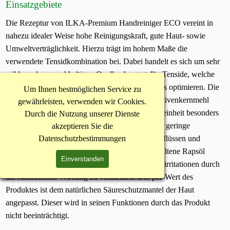
Einsatzgebiete
Die Rezeptur von ILKA-Premium Handreiniger ECO vereint in
nahezu idealer Weise hohe Reinigungskraft, gute Haut- sowie
Umweltverträglichkeit. Hierzu trägt im hohem Maße die
verwendete Tensidkombination bei. Dabei handelt es sich um sehr
milde und aus nachhaltigen Quellen hergestellte Tenside, welche
die dermatologische Verträglichkeit des Produktes optimieren. Die
Um Ihnen bestmöglichen Service zu
Reinigungswirkung des Produktes wird durch Olivenkernmehl
gewährleisten, verwenden wir Cookies.
unterstützt, das in seiner Kornstruktur und Kornfeinheit besonders
Durch die Nutzung unserer Dienste
auf diese Verwendung abgestimmt ist. Durch das geringe
akzeptieren Sie die
spezifische Gewicht ist eine Verstopfung von Abflüssen und
Datenschutzbestimmungen
Rohrleitungen nahezu ausgeschlossen. Das enthaltene Rapsöl
Einverstanden
unterstützt die Reinigungswirkung und hilft Hautirritationen durch
die rückfettende Wirkung zu vermeiden. Der pH-Wert des
Produktes ist dem natürlichen Säureschutzmantel der Haut
angepasst. Dieser wird in seinen Funktionen durch das Produkt
nicht beeinträchtigt.