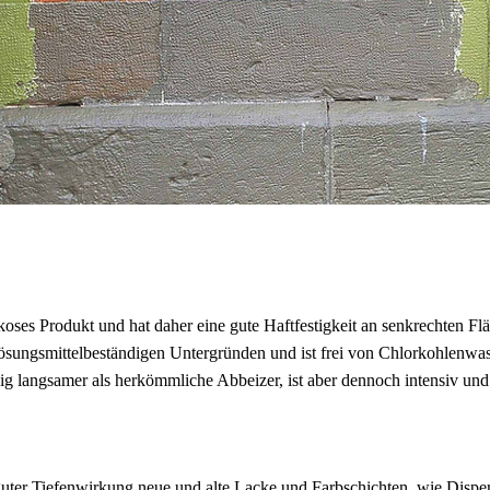
koses Produkt und hat daher eine gute Haftfestigkeit an senkrechten Flä
lösungsmittelbeständigen Untergründen und ist frei von Chlorkohlenwa
gig langsamer als herkömmliche Abbeizer, ist aber dennoch intensiv und
guter Tiefenwirkung neue und alte Lacke und Farbschichten, wie Disper