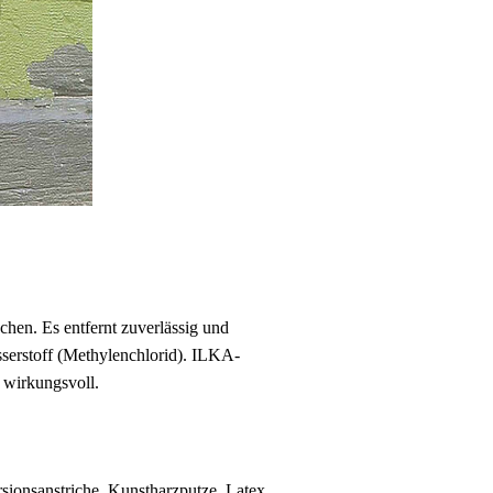
chen. Es entfernt zuverlässig und
sserstoff (Methylenchlorid). ILKA-
 wirkungsvoll.
sionsanstriche, Kunstharzputze, Latex,