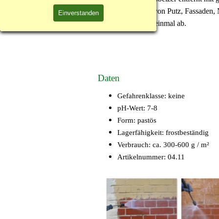
Acrylate, Ölfarbe von Putz, Fassaden, 
Einverstanden
Farbschichten auf einmal ab.
Daten
Gefahrenklasse:
keine
pH-Wert:
7-8
Form:
pastös
Lagerfähigkeit:
frostbeständig
Verbrauch:
ca. 300-600 g / m²
Artikelnummer: 04.11