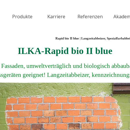
Menü überspringen
Produkte
Karriere
Referenzen
Akadem
▼
▼
▼
Rapid bio II blue | Langzeitabbeizer, Spezialfarbabb
ILKA-Rapid bio II blue
r Fassaden, umweltverträglich und biologisch abbauba
ssgeräten geeignet! Langzeitabbeizer, kennzeichnungs