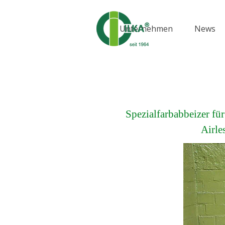
Direkt zum Seiteninhalt
Unternehmen
News
▼
Spezialfarbabbeizer fü
Airle