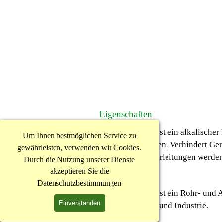
Eigenschaften
ILKA‐Rohrblitz ist ein alkalischer
Um Ihnen bestmöglichen Service zu
und Verstopfungen. Verhindert Ger
gewährleisten, verwenden wir Cookies.
eingesetzten Rohrleitungen werden
Durch die Nutzung unserer Dienste
akzeptieren Sie die
Einsatzgebiete
Datenschutzbestimmungen
ILKA‐Rohrblitz ist ein Rohr‐ und 
Einverstanden
Küche, Bad, WC und Industrie.