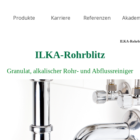
Menü überspringen
Produkte
Karriere
Referenzen
Akadem
▼
▼
▼
ILKA-Rohrbli
ILKA-Rohrblitz
Granulat, alkalischer Rohr- und Abflussreiniger