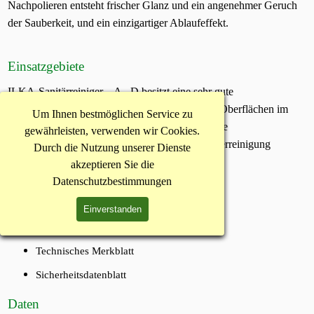
Nachpolieren entsteht frischer Glanz und ein angenehmer Geruch
der Sauberkeit, und ein einzigartiger Ablaufeffekt.
Einsatzgebiete
ILKA-Sanitärreiniger – A - D besitzt eine sehr gute
Reinigungskraft und ist für alle Materialien und Oberflächen im
Um Ihnen bestmöglichen Service zu
gesamten Badezimmer und Sanitärbereich, für die
gewährleisten, verwenden wir Cookies.
Unterhaltsreinigung, Grundreinigung oder Sonderreinigung
Durch die Nutzung unserer Dienste
geeignet.
akzeptieren Sie die
Datenschutzbestimmungen
Einverstanden
Downloads
Technisches Merkblatt
Sicherheitsdatenblatt
Daten