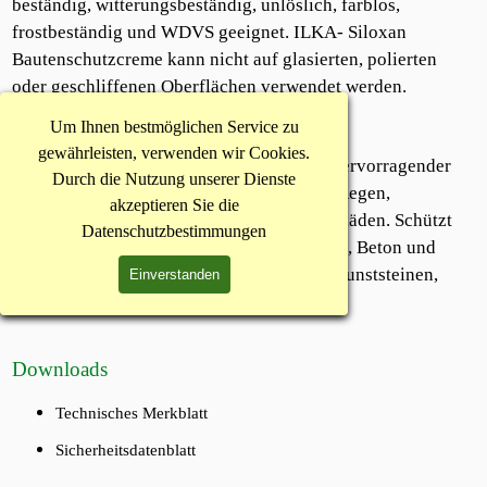
beständig, witterungsbeständig, unlöslich, farblos,
frostbeständig und WDVS geeignet. ILKA‐ Siloxan
Bautenschutzcreme kann nicht auf glasierten, polierten
oder geschliffenen Oberflächen verwendet werden.
Einsatzgebiete
Um Ihnen bestmöglichen Service zu
gewährleisten, verwenden wir Cookies.
ILKA‐Siloxan Bautenschutzcreme ist ein hervorragender
Durch die Nutzung unserer Dienste
Schutz gegen Durchfeuchtung, besonders Regen,
akzeptieren Sie die
Wasserflecken, Ausblühungen und Frostschäden. Schützt
Datenschutzbestimmungen
gegen Verschmutzungen an Putzen aller Art, Beton und
Mörtel, Ziegel und Tonwaren, Natur‐ und Kunststeinen,
Einverstanden
Gips, usw. durch Imprägnierung.
Downloads
Technisches Merkblatt
Sicherheitsdatenblatt