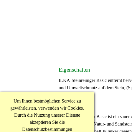
Eigenschaften
ILKA-Steinreiniger Basic entfernt her
und Umweltschmutz auf dem Stein, (Sp
Um Ihnen bestmöglichen Service zu
Einsatzgebiete
gewährleisten, verwenden wir Cookies.
Durch die Nutzung unserer Dienste
ILKA-Steinreiniger Basic ist ein sauer 
akzeptieren Sie die
silikatgebundenen Natur- und Sandstein
Datenschutzbestimmungen
Vormauerziegel, (Spalt-)Klinker geeign