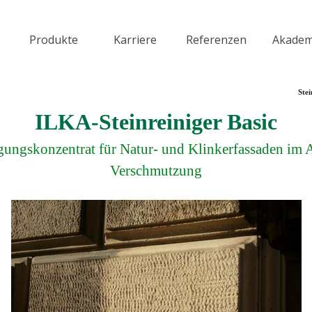
Menü überspringen
Produkte
Karriere
Referenzen
Akadem
▼
▼
▼
Stei
ILKA-Steinreiniger Basic
igungskonzentrat für Natur- und Klinkerfassaden im
Verschmutzung