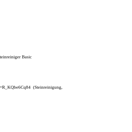
einreiniger Basic
?v=R_KQbe6Cq84
(Steinreinigung,