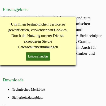
Einsatzgebiete
ILKA-Steinreiniger M eignet sich hervorragend zum
Entfernen von stark organischen und anorganischen
Um Ihnen bestmöglichen Service zu
Ablagerungen von allen säurefesten Natur- und
gewährleisten, verwenden wir Cookies.
Kunststeinen, die sehr eisenhaltig sind. ILKA-Steinreiniger
Durch die Nutzung unserer Dienste
M kann auf silikatgebundenen Natursteinen, Granit,
akzeptieren Sie die
Datenschutzbestimmungen
Sandstein und dergleichen verarbeitet werden. Auch für
gebrannte Steine wie Vormauerziegel, Spaltklinker und
Einverstanden
Klinker ist ILKA-Steinreiniger M geeignet.
Downloads
Technisches Merkblatt
Sicherheitsdatenblatt