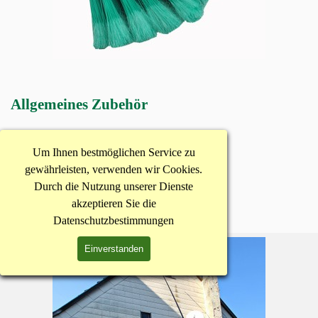
Allgemeines Zubehör
zum Beispiel pH-Meßstreifen
Um Ihnen bestmöglichen Service zu
hier geht's zur Übersicht
gewährleisten, verwenden wir Cookies.
Waschbürste
Durch die Nutzung unserer Dienste
akzeptieren Sie die
Schaumdrucksprüher
Datenschutzbestimmungen
Einverstanden